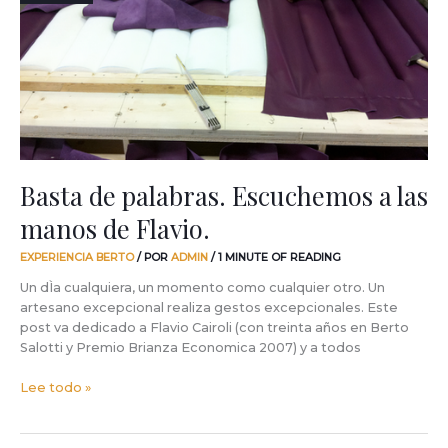
a
las
manos
de
Flavio.
Basta de palabras. Escuchemos a las
manos de Flavio.
EXPERIENCIA BERTO
/ POR
ADMIN
/
1 MINUTE OF READING
Un dÌa cualquiera, un momento como cualquier otro. Un
artesano excepcional realiza gestos excepcionales. Este
post va dedicado a Flavio Cairoli (con treinta años en Berto
Salotti y Premio Brianza Economica 2007) y a todos
Lee todo »