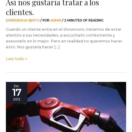
Así nos gustaría tratar a los
clientes.
EXPERIENCIA BERTO
/ POR
ADMIN
/
2 MINUTES OF READING
Cuando un cliente entra en el showroom, tratamos de estar
atentos a sus necesidades, a escucharlo cortésmente y
asesorarlo en lo mejor. Pero en realidad no queremos hacer
esto. Nos gustaría hacer […]
Lee todo »
¿A
Dic
17
cuánto
está
2012
el
diesel?
Una
reflexión
sobre
las