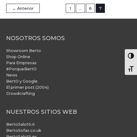
←
Anterior
1
…
6
7
NOSOTROS SOMOS
Showroom Berto
Alter
Shop Online
Para Empresas
#PorqueBertO
Alte
News
BertO y Google
El primer post (2004)
Crowdcrafting
NUESTROS SITIOS WEB
BertoSalotti.it
BertoSofas.co.uk
BertoSalotti.es