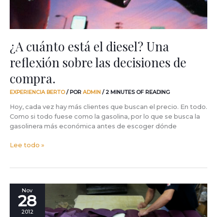
decisiones
de
compra.
¿A cuánto está el diesel? Una
reflexión sobre las decisiones de
compra.
EXPERIENCIA BERTO
/ POR
ADMIN
/
2 MINUTES OF READING
Hoy, cada vez hay más clientes que buscan el precio. En todo.
Como si todo fuese como la gasolina, por lo que se busca la
gasolinera más económica antes de escoger dónde
Lee todo »
Basta
Nov
28
de
palabras.
2012
Escuchemos