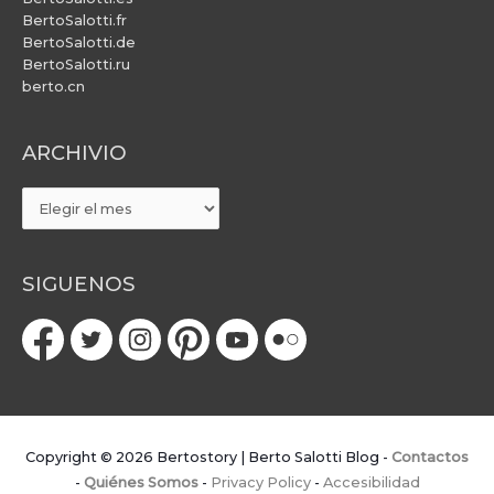
BertoSalotti.fr
BertoSalotti.de
BertoSalotti.ru
berto.cn
ARCHIVIO
ARCHIVIO
SIGUENOS
Copyright © 2026
Bertostory | Berto Salotti Blog
-
Contactos
-
Quiénes Somos
-
Privacy Policy
-
Accesibilidad