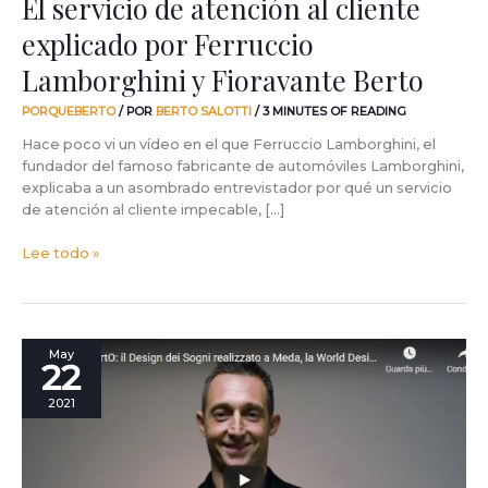
El servicio de atención al cliente
explicado por Ferruccio
Lamborghini y Fioravante Berto
PORQUEBERTO
/ POR
BERTO SALOTTI
/
3 MINUTES OF READING
Hace poco vi un vídeo en el que Ferruccio Lamborghini, el
fundador del famoso fabricante de automóviles Lamborghini,
explicaba a un asombrado entrevistador por qué un servicio
de atención al cliente impecable, […]
Lee todo »
Por
May
22
qué
BertO
2021
es
Made
in
Meda