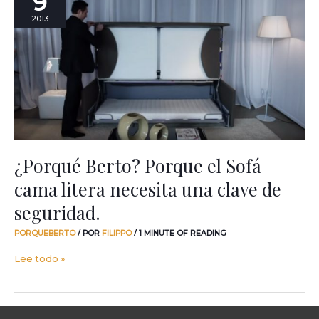
9
Porque
2013
el
Sofá
cama
litera
necesita
una
clave
de
seguridad.
¿Porqué Berto? Porque el Sofá
cama litera necesita una clave de
seguridad.
PORQUEBERTO
/ POR
FILIPPO
/
1 MINUTE OF READING
Lee todo »