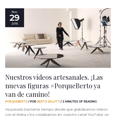
Nuestros
Nov
29
vídeos
artesanales.
2016
¡Las
nuevas
figuras
#PorqueBerto
ya
van
de
camino!
Nuestros vídeos artesanales. ¡Las
nuevas figuras #PorqueBerto ya
van de camino!
PORQUEBERTO
/ POR
BERTO SALOTTI
/
2 MINUTES OF READING
Ha pasado bastante tiempo desde que grabábamos vídeos
con el Nokia y los colgábamos en nuestro canal YouTube un