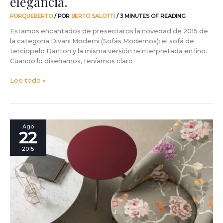
elegancia.
PORQUEBERTO
/ POR
BERTO SALOTTI
/
3 MINUTES OF READING
Estamos encantados de presentaros la novedad de 2015 de
la categoría Divani Moderni (Sofás Modernos): el sofá de
terciopelo Danton y la misma versión reinterpretada en lino.
Cuando lo diseñamos, teníamos claro
Lee todo »
Chivasso.
Ago
22
Colección
Textil
2015
BertO