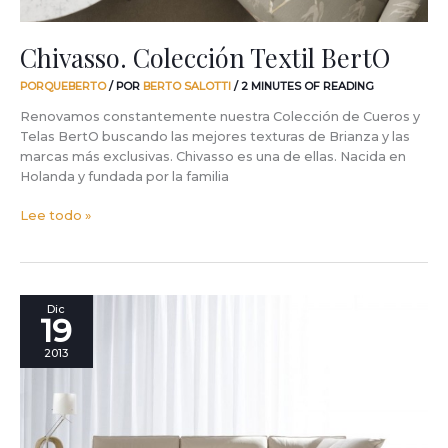
Chivasso. Colección Textil BertO
PORQUEBERTO
/ POR
BERTO SALOTTI
/
2 MINUTES OF READING
Renovamos constantemente nuestra Colección de Cueros y
Telas BertO buscando las mejores texturas de Brianza y las
marcas más exclusivas. Chivasso es una de ellas. Nacida en
Holanda y fundada por la familia
Lee todo »
Una
Dic
19
idea
para
2013
transcurrir
la
Navidad
en
un