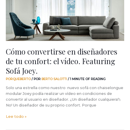
de
tu
confort:
el
vídeo.
Featuring
Sofá
Joey.
Cómo convertirse en diseñadores
de tu confort: el vídeo. Featuring
Sofá Joey.
PORQUEBERTO
/ POR
BERTO SALOTTI
/
1 MINUTE OF READING
Solo una estrella como nuestro nuevo sofá con chaiselongue
modular Joey podía realizar un vídeo en condiciones de
convertir al usuario en diseñador. ¿Un diseñador cualquiera?¡
No! Un diseñador de su proprio confort. Porque
Lee todo »