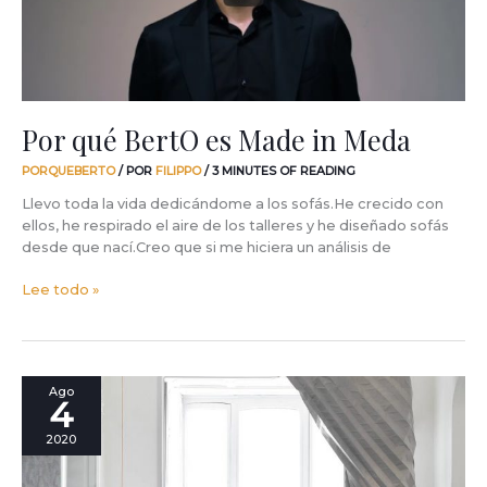
Por qué BertO es Made in Meda
PORQUEBERTO
/ POR
FILIPPO
/
3 MINUTES OF READING
Llevo toda la vida dedicándome a los sofás.He crecido con
ellos, he respirado el aire de los talleres y he diseñado sofás
desde que nací.Creo que si me hiciera un análisis de
Lee todo »
Por
Ago
4
qué
Dee
2020
Dee
es