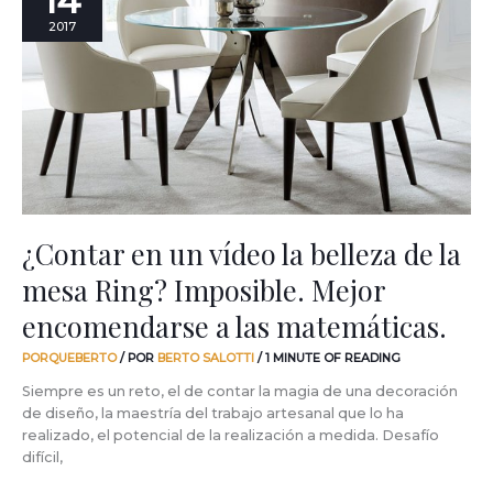
14
un
2017
vídeo
la
belleza
de
la
mesa
Ring?
Imposible.
Mejor
encomendarse
¿Contar en un vídeo la belleza de la
a
mesa Ring? Imposible. Mejor
las
matemáticas.
encomendarse a las matemáticas.
PORQUEBERTO
/ POR
BERTO SALOTTI
/
1 MINUTE OF READING
Siempre es un reto, el de contar la magia de una decoración
de diseño, la maestría del trabajo artesanal que lo ha
realizado, el potencial de la realización a medida. Desafío
difícil,