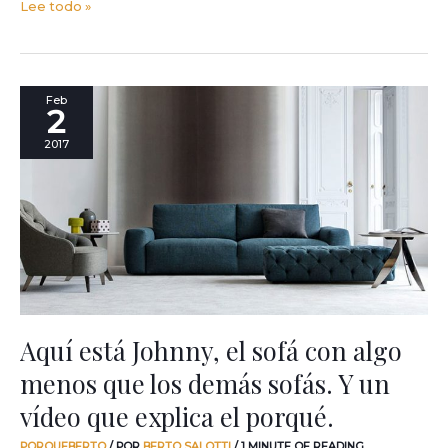
Lee todo »
Aquí
Feb
2
está
Johnny,
2017
el
sofá
con
algo
menos
que
los
demás
sofás.
Y
Aquí está Johnny, el sofá con algo
un
menos que los demás sofás. Y un
vídeo
que
vídeo que explica el porqué.
explica
el
PORQUEBERTO
/ POR
BERTO SALOTTI
/
1 MINUTE OF READING