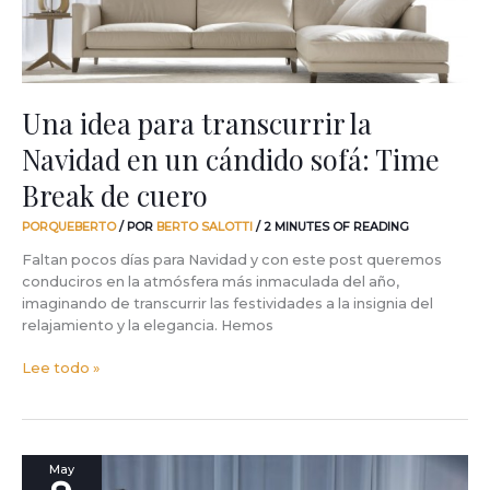
cándido
sofá:
Time
Break
de
Una idea para transcurrir la
cuero
Navidad en un cándido sofá: Time
Break de cuero
PORQUEBERTO
/ POR
BERTO SALOTTI
/
2 MINUTES OF READING
Faltan pocos días para Navidad y con este post queremos
conduciros en la atmósfera más inmaculada del año,
imaginando de transcurrir las festividades a la insignia del
relajamiento y la elegancia. Hemos
Lee todo »
¿Porqué
May
Berto?