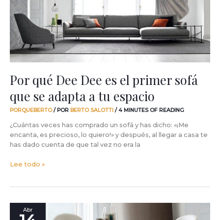
el
primer
sofá
que
se
adapta
a
tu
Por qué Dee Dee es el primer sofá
espacio
que se adapta a tu espacio
PORQUEBERTO
/ POR
BERTO SALOTTI
/
4 MINUTES OF READING
¿Cuántas veces has comprado un sofá y has dicho: «¡Me
encanta, es precioso, lo quiero!» y después, al llegar a casa te
has dado cuenta de que tal vez no era la
Lee todo »
¿Contar
Abr
en