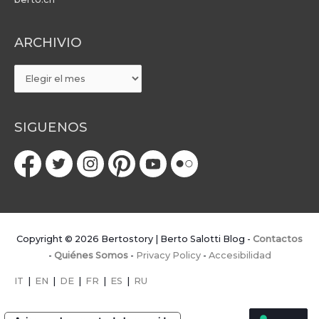
ARCHIVIO
ARCHIVIO
SIGUENOS
Copyright © 2026
Bertostory | Berto Salotti Blog
-
Contactos
-
Quiénes Somos
-
Privacy Policy
-
Accesibilidad
IT
|
EN
|
DE
|
FR
|
ES
|
RU