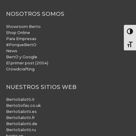
NOSOTROS SOMOS
Showroom Berto
Alter
Shop Online
Para Empresas
#PorqueBertO
Alte
News
BertO y Google
El primer post (2004)
Crowdcrafting
NUESTROS SITIOS WEB
BertoSalotti.it
BertoSofas.co.uk
BertoSalotti.es
BertoSalotti.fr
BertoSalotti.de
BertoSalotti.ru
berto.cn