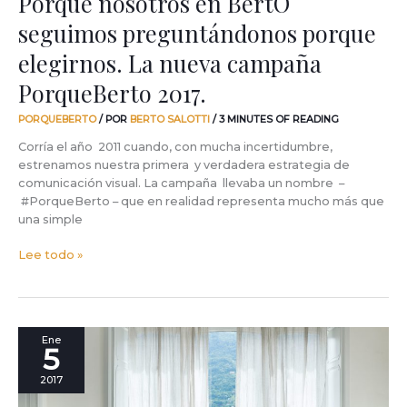
Porque nosotros en BertO
seguimos preguntándonos porque
elegirnos. La nueva campaña
PorqueBerto 2017.
PORQUEBERTO
/ POR
BERTO SALOTTI
/
3 MINUTES OF READING
Corría el año 2011 cuando, con mucha incertidumbre,
estrenamos nuestra primera y verdadera estrategia de
comunicación visual. La campaña llevaba un nombre –
#PorqueBerto – que en realidad representa mucho más que
una simple
Lee todo »
Cómo
Ene
5
convertirse
en
2017
diseñadores