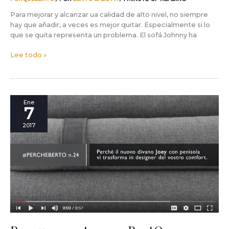
porqué.
Para mejorar y alcanzar ua calidad de alto nivel, no siempre
hay que añadir, a veces es mejor quitar. Especialmente si lo
que se quita representa un problema. El sofá Johnny ha
Lee todo »
Porque
Ene
7
nosotros
en
2017
BertO
seguimos
preguntándonos
porque
elegirnos.
La
nueva
campaña
PorqueBerto
2017.