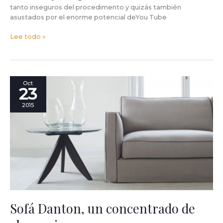
tanto inseguros del procedimento y quizás también
asustados por el enorme potencial deYou Tube
Lee todo »
Sofá
Oct
23
Danton,
un
2015
concentrado
de
elegancia.
Sofá Danton, un concentrado de