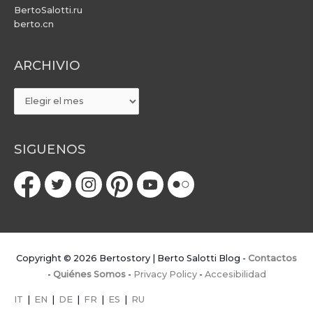
BertoSalotti.ru
berto.cn
ARCHIVIO
ARCHIVIO
SIGUENOS
Copyright © 2026
Bertostory | Berto Salotti Blog
-
Contactos
-
Quiénes Somos
-
Privacy Policy
-
Accesibilidad
IT
|
EN
|
DE
|
FR
|
ES
|
RU