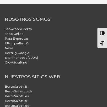
NOSOTROS SOMOS
Showroom Berto
Alter
Shop Online
Para Empresas
#PorqueBertO
Alte
News
BertO y Google
El primer post (2004)
Crowdcrafting
NUESTROS SITIOS WEB
BertoSalotti.it
BertoSofas.co.uk
BertoSalotti.es
BertoSalotti.fr
BertoSalotti.de