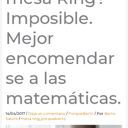
Imposible.
Mejor
encomendar
se a las
matemáticas.
14/04/2017
/
Deja un comentario
/
PorqueBerto
/ Por
Berto
Salotti
/
mesa ring
,
porqueberto