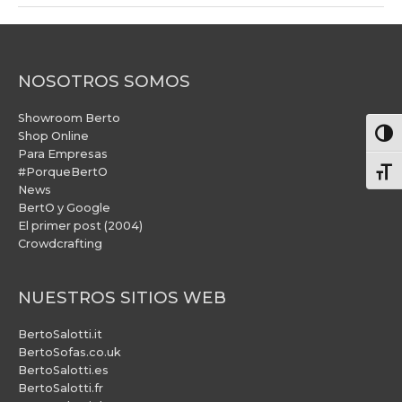
NOSOTROS SOMOS
Showroom Berto
Alter
Shop Online
Para Empresas
#PorqueBertO
Alte
News
BertO y Google
El primer post (2004)
Crowdcrafting
NUESTROS SITIOS WEB
BertoSalotti.it
BertoSofas.co.uk
BertoSalotti.es
BertoSalotti.fr