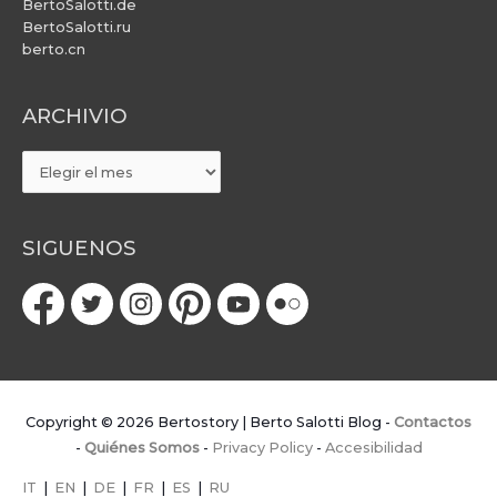
BertoSalotti.de
BertoSalotti.ru
berto.cn
ARCHIVIO
ARCHIVIO
SIGUENOS
Copyright © 2026
Bertostory | Berto Salotti Blog
-
Contactos
-
Quiénes Somos
-
Privacy Policy
-
Accesibilidad
IT
|
EN
|
DE
|
FR
|
ES
|
RU