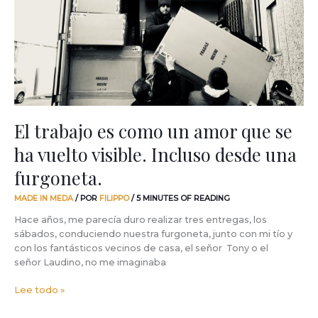
un
amor
que
se
ha
vuelto
visible.
Incluso
desde
El trabajo es como un amor que se
una
ha vuelto visible. Incluso desde una
furgoneta.
furgoneta.
MADE IN MEDA
/ POR
FILIPPO
/
5 MINUTES OF READING
Hace años, me parecía duro realizar tres entregas, los
sábados, conduciendo nuestra furgoneta, junto con mi tío y
con los fantásticos vecinos de casa, el señor Tony o el
señor Laudino, no me imaginaba
Lee todo »