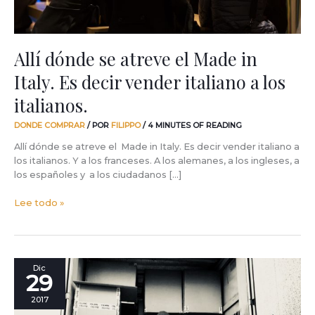
decir
vender
italiano
a
Allí dónde se atreve el Made in
los
Italy. Es decir vender italiano a los
italianos.
italianos.
DONDE COMPRAR
/ POR
FILIPPO
/
4 MINUTES OF READING
Allí dónde se atreve el Made in Italy. Es decir vender italiano a
los italianos. Y a los franceses. A los alemanes, a los ingleses, a
los españoles y a los ciudadanos […]
Lee todo »
El
Dic
29
trabajo
es
2017
como