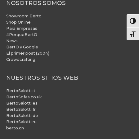
NOSOTROS SOMOS
Showroom Berto
Alter
Shop Online
Para Empresas
#PorqueBertO
Alte
News
BertO y Google
El primer post (2004)
Crowdcrafting
NUESTROS SITIOS WEB
BertoSalotti.it
BertoSofas.co.uk
BertoSalotti.es
BertoSalotti.fr
BertoSalotti.de
BertoSalotti.ru
berto.cn