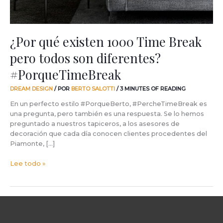
diferentes?
#PorqueTimeBreak
¿Por qué existen 1000 Time Break
pero todos son diferentes?
#PorqueTimeBreak
DREAM DESIGN
/ POR
BERTO SALOTTI
/
3 MINUTES OF READING
En un perfecto estilo #PorqueBerto, #PercheTimeBreak es
una pregunta, pero también es una respuesta. Se lo hemos
preguntado a nuestros tapiceros, a los asesores de
decoración que cada día conocen clientes procedentes del
Piamonte, […]
Lee todo »