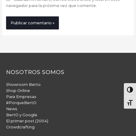
navegador para la próxima vez que comente.
NOSOTROS SOMOS
Showroom Berto
Alter
Shop Online
Para Empresas
#PorqueBertO
Alte
News
BertO y Google
El primer post (2004)
Crowdcrafting