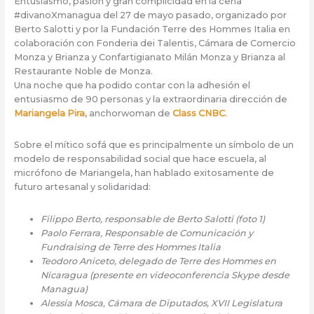
Entusiasmo, pasión y gran complicidad en la cena
#divanoXmanagua del 27 de mayo pasado, organizado por
Berto Salotti y por la Fundación Terre des Hommes Italia en
colaboración con Fonderia dei Talentis, Cámara de Comercio
Monza y Brianza y Confartigianato Milán Monza y Brianza al
Restaurante Noble de Monza.
Una noche que ha podido contar con la adhesión el
entusiasmo de 90 personas y la extraordinaria dirección de
Mariangela Pira
, anchorwoman de
Class CNBC
.
Sobre el mítico sofá que es principalmente un símbolo de un
modelo de responsabilidad social que hace escuela, al
micrófono de Mariangela, han hablado exitosamente de
futuro artesanal y solidaridad:
Filippo Berto, responsable de Berto Salotti (foto 1)
Paolo Ferrara, Responsable de Comunicación y
Fundraising de Terre des Hommes Italia
Teodoro Aniceto, delegado de Terre des Hommes en
Nicaragua (presente en videoconferencia Skype desde
Managua)
Alessia Mosca, Cámara de Diputados, XVII Legislatura