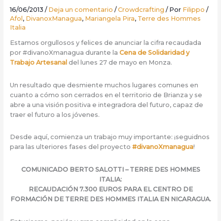
16/06/2013
/
Deja un comentario
/
Crowdcrafting
/ Por
Filippo
/
Afol
,
DivanoxManagua
,
Mariangela Pira
,
Terre des Hommes
Italia
Estamos orgullosos y felices de anunciar la cifra recaudada
por #divanoXmanagua durante la
Cena de Solidaridad y
Trabajo Artesanal
del lunes 27 de mayo en Monza.
Un resultado que desmiente muchos lugares comunes en
cuanto a cómo son cerrados en el territorio de Brianza y se
abre a una visión positiva e integradora del futuro, capaz de
traer el futuro a los jóvenes.
Desde aquí, comienza un trabajo muy importante: ¡seguidnos
para las ulteriores fases del proyecto
#divanoXmanagua
!
COMUNICADO BERTO SALOTTI – TERRE DES HOMMES
ITALIA:
RECAUDACIÓN 7.300 EUROS PARA EL CENTRO DE
FORMACIÓN DE TERRE DES HOMMES ITALIA EN NICARAGUA.