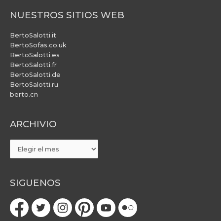
NUESTROS SITIOS WEB
BertoSalotti.it
BertoSofas.co.uk
BertoSalotti.es
BertoSalotti.fr
BertoSalotti.de
BertoSalotti.ru
berto.cn
ARCHIVIO
ARCHIVIO
SIGUENOS