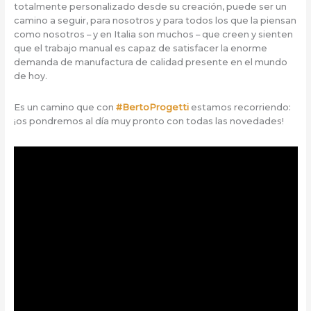
totalmente personalizado desde su creación, puede ser un
camino a seguir, para nosotros y para todos los que la piensan
como nosotros – y en Italia son muchos – que creen y sienten
que el trabajo manual es capaz de satisfacer la enorme
demanda de manufactura de calidad presente en el mundo
de hoy.
Es un camino que con
#BertoProgetti
estamos recorriendo:
¡os pondremos al día muy pronto con todas las novedades!