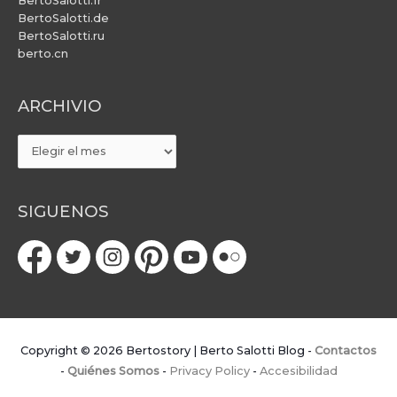
BertoSalotti.fr
BertoSalotti.de
BertoSalotti.ru
berto.cn
ARCHIVIO
ARCHIVIO
SIGUENOS
Copyright © 2026
Bertostory | Berto Salotti Blog
-
Contactos
-
Quiénes Somos
-
Privacy Policy
-
Accesibilidad