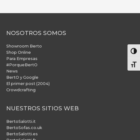
NOSOTROS SOMOS
Showroom Berto
Alter
Shop Online
Para Empresas
#PorqueBertO
Alte
News
BertO y Google
El primer post (2004)
Crowdcrafting
NUESTROS SITIOS WEB
BertoSalotti.it
BertoSofas.co.uk
BertoSalotti.es