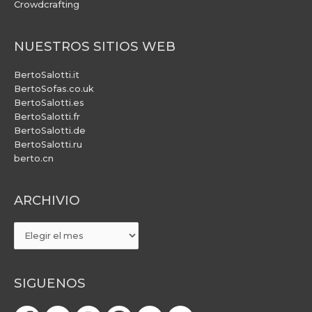
Crowdcrafting
NUESTROS SITIOS WEB
BertoSalotti.it
BertoSofas.co.uk
BertoSalotti.es
BertoSalotti.fr
BertoSalotti.de
BertoSalotti.ru
berto.cn
ARCHIVIO
ARCHIVIO
SIGUENOS