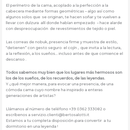
El perímetro de la cama, acoplado a la perfección a la
cabecera mediante formas geométricas – algo así como
algunos solos que se originan, te hacen soñar y te vuelven a
llevar con dulzura allí donde habían empezado – hace alarde
con despreocupación de revestimientos de tejido o piel.
Las correas de nobuk, presencia firme y muestra de estilo,
“detienen” con gesto seguro el cojín , que invita a la lectura,
a la reflexión, a los sueños… incluso antes de que comience el
descanso .
Todos sabemos muy bien que los lugares más hermosos son
los de los sueños, de los recuerdos, de las leyendas.
Y ¿qué mejor manera, para evocar una presencia, de una
cómoda cama cuyo nombre ha inspirado a enteras
generaciones de artistas?
Llámanos al número de teléfono +39 0362 333082 o
escríbenos a servizio.clienti@bertosalotti.it
Estamos a tu completa disposición ¡para convertir a tu
dormitorio en una leyenda !