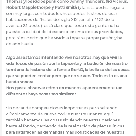
Thomas y los ídolos punk como Johnny Thunders, Sid Vicious,
Robert Mapplethorpe y Patti Smith
(y la lista podría llegar a
ser muy larga, con todos los huéspedes ilustres de esas
habitaciones de finales del siglo XIX , en el n°222 de la
avenida 23 oeste): está claro que toda esta gente no ha
puesto la calidad del descanso encima de sus prioridades,
pero sí es cierto que ha vivido a tope su propia pasión y ha
dejado huella.
Algo así estamos intentando vivir nosotros, hay que vivir la
vida, locos de pasión por la tapicería y la tradición de nuestro
territorio, la historia de la familia BertO, la belleza de las cosas
que se pueden contar pero que no se ven. Todo esto es una
banda sonora.
Nos gusta observar cómo en mundos aparentemente tan
diferentes haya cosas tan similares.
Sin pecar de comparaciones inoportunas pero saltando
olímpicamente de Nueva York a nuestra Brianza, aquí
también hacemos las cosas siguiendo nuestras pasiones
hasta el fondo, partiendo de la realización de piezas únicas
para satisfacer las demandas más sofisticadas de nuestros