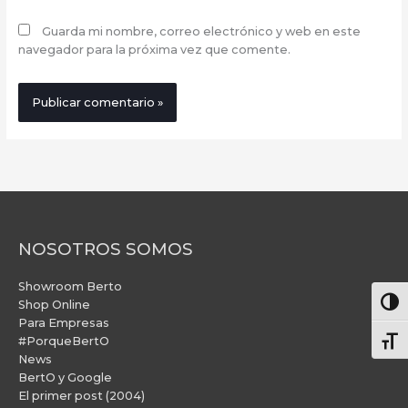
Guarda mi nombre, correo electrónico y web en este
navegador para la próxima vez que comente.
NOSOTROS SOMOS
Showroom Berto
Alter
Shop Online
Para Empresas
#PorqueBertO
Alte
News
BertO y Google
El primer post (2004)