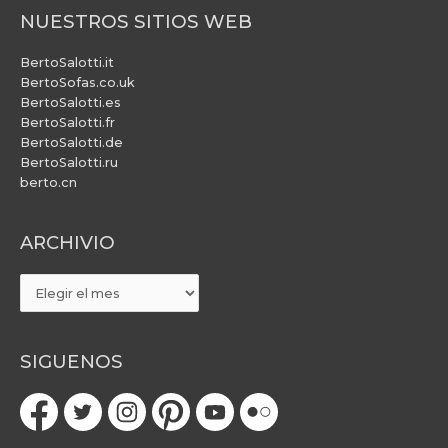
NUESTROS SITIOS WEB
BertoSalotti.it
BertoSofas.co.uk
BertoSalotti.es
BertoSalotti.fr
BertoSalotti.de
BertoSalotti.ru
berto.cn
ARCHIVIO
ARCHIVIO
SIGUENOS