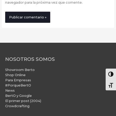
navegador para la próxima vez que comente.
NOSOTROS SOMOS
Showroom Berto
Alter
Shop Online
Para Empresas
#PorqueBertO
Alte
News
BertO y Google
El primer post (2004)
Crowdcrafting