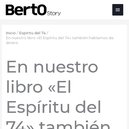
Saltar
Saltar
Ir
Men
al
a
al
contenido
la
contenido
princ
navegación
Inicio
Espiritu del 74
En nuestro libro «El Espíritu del 74» también hablamos de
dinero.
En nuestro
libro «El
Espíritu del
74» también