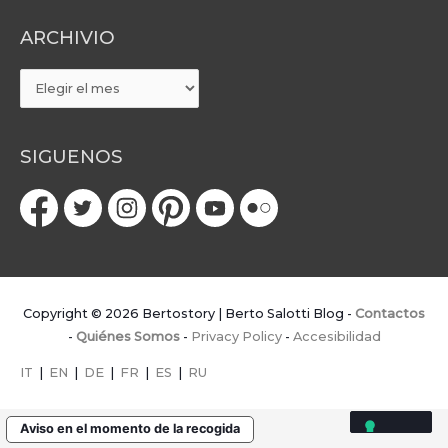
ARCHIVIO
ARCHIVIO
SIGUENOS
Copyright © 2026
Bertostory | Berto Salotti Blog
-
Contactos
-
Quiénes Somos
-
Privacy Policy
-
Accesibilidad
IT
|
EN
|
DE
|
FR
|
ES
|
RU
Aviso en el momento de la recogida