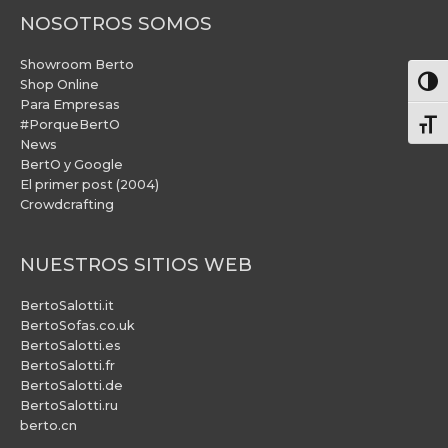
NOSOTROS SOMOS
Showroom Berto
Alter
Shop Online
Para Empresas
#PorqueBertO
Alte
News
BertO y Google
El primer post (2004)
Crowdcrafting
NUESTROS SITIOS WEB
BertoSalotti.it
BertoSofas.co.uk
BertoSalotti.es
BertoSalotti.fr
BertoSalotti.de
BertoSalotti.ru
berto.cn