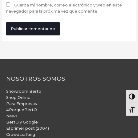
Guarda mi nombre, correo electrónico y web en este
navegador para la próxima vez que comente.
NOSOTROS SOMOS
Showroom Berto
Alter
Shop Online
Para Empresas
#PorqueBertO
Alte
News
BertO y Google
El primer post (2004)
Crowdcrafting