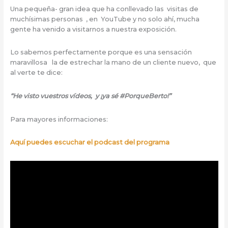
Una pequeña- gran idea que ha conllevado las visitas de
muchísimas personas , en YouTube y no solo ahí, mucha
gente ha venido a visitarnos a nuestra exposición.
Lo sabemos perfectamente porque es una sensación
maravillosa la de estrechar la mano de un cliente nuevo, que
al verte te dice:
“He visto vuestros vídeos, y ¡ya sé #PorqueBerto!”
Para mayores informaciones:
Aquí puedes escuchar el podcast del programa