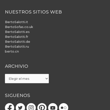
NUESTROS SITIOS WEB
BertoSalotti.it
BertoSofas.co.uk
BertoSalotti.es
BertoSalotti.fr
BertoSalotti.de
BertoSalotti.ru
berto.cn
ARCHIVIO
ARCHIVIO
SIGUENOS