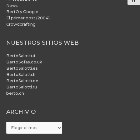
Alte
News
BertO y Google
El primer post (2004)
Crowdcrafting
NUESTROS SITIOS WEB
BertoSalotti.it
BertoSofas.co.uk
BertoSalotti.es
BertoSalotti.fr
BertoSalotti.de
BertoSalotti.ru
berto.cn
ARCHIVIO
ARCHIVIO