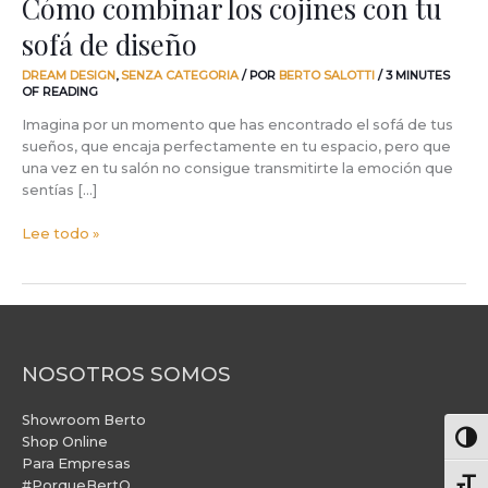
Cómo combinar los cojines con tu
sofá de diseño
DREAM DESIGN
,
SENZA CATEGORIA
/ POR
BERTO SALOTTI
/
3 MINUTES
OF READING
Imagina por un momento que has encontrado el sofá de tus
sueños, que encaja perfectamente en tu espacio, pero que
una vez en tu salón no consigue transmitirte la emoción que
sentías […]
Lee todo »
NOSOTROS SOMOS
Showroom Berto
Alter
Shop Online
Para Empresas
#PorqueBertO