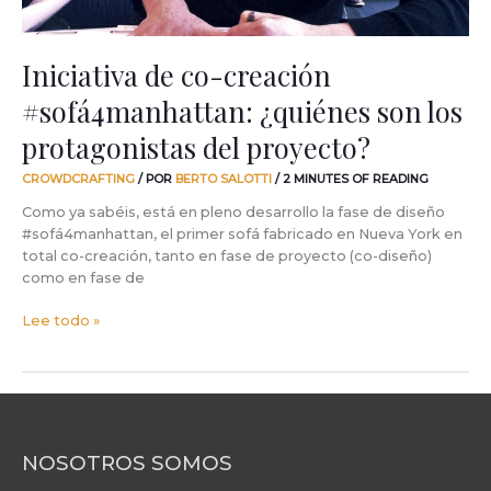
proyecto?
Iniciativa de co-creación
#sofá4manhattan: ¿quiénes son los
protagonistas del proyecto?
CROWDCRAFTING
/ POR
BERTO SALOTTI
/
2 MINUTES OF READING
Como ya sabéis, está en pleno desarrollo la fase de diseño
#sofá4manhattan, el primer sofá fabricado en Nueva York en
total co-creación, tanto en fase de proyecto (co-diseño)
como en fase de
Lee todo »
NOSOTROS SOMOS