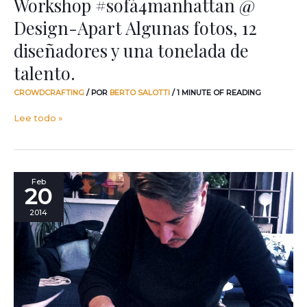
Workshop #sofá4manhattan @
talento.
Design-Apart Algunas fotos, 12
diseñadores y una tonelada de
talento.
CROWDCRAFTING
/ POR
BERTO SALOTTI
/
1 MINUTE OF READING
Lee todo »
Iniciativa
Feb
20
de
co-
2014
creación
#sofá4manhattan:
¿quiénes
son
los
protagonistas
del