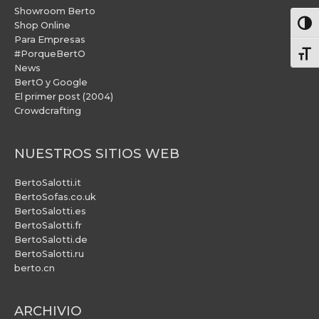
Showroom Berto
Alter
Shop Online
Para Empresas
#PorqueBertO
Alte
News
BertO y Google
El primer post (2004)
Crowdcrafting
NUESTROS SITIOS WEB
BertoSalotti.it
BertoSofas.co.uk
BertoSalotti.es
BertoSalotti.fr
BertoSalotti.de
BertoSalotti.ru
berto.cn
ARCHIVIO
ARCHIVIO