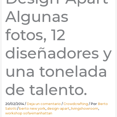
Algunas
fotos, 12
diseñadores y
una tonelada
de talento.
20/02/2014
/
Deja un comentario
/
Crowdcrafting
/ Por
Berto
Salotti
/
berto new york
,
design-apart
,
livingshowroom
,
workshop sofa4manhattan