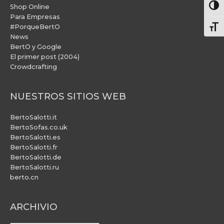
Alter
Shop Online
Para Empresas
#PorqueBertO
Alte
News
BertO y Google
El primer post (2004)
Crowdcrafting
NUESTROS SITIOS WEB
BertoSalotti.it
BertoSofas.co.uk
BertoSalotti.es
BertoSalotti.fr
BertoSalotti.de
BertoSalotti.ru
berto.cn
ARCHIVIO
ARCHIVIO