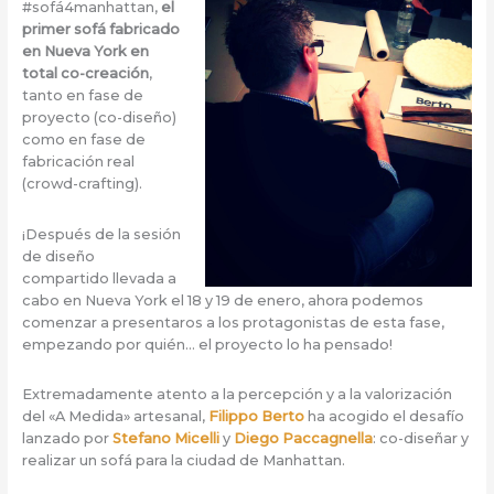
#sofá4manhattan,
el
primer sofá fabricado
en Nueva York en
total co-creación
,
tanto en fase de
proyecto (co-diseño)
como en fase de
fabricación real
(crowd-crafting).
¡Después de la sesión
de diseño
compartido llevada a
cabo en Nueva York el 18 y 19 de enero, ahora podemos
comenzar a presentaros a los protagonistas de esta fase,
empezando por quién… el proyecto lo ha pensado!
Extremadamente atento a la percepción y a la valorización
del «A Medida» artesanal,
Filippo Berto
ha acogido el desafío
lanzado por
Stefano Micelli
y
Diego Paccagnella
: co-diseñar y
realizar un sofá para la ciudad de Manhattan.