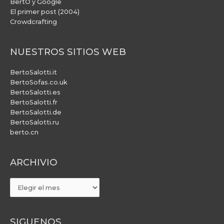
BertO y Google
El primer post (2004)
Crowdcrafting
NUESTROS SITIOS WEB
BertoSalotti.it
BertoSofas.co.uk
BertoSalotti.es
BertoSalotti.fr
BertoSalotti.de
BertoSalotti.ru
berto.cn
ARCHIVIO
ARCHIVIO
SIGUENOS