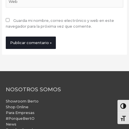
Guarda mi nombre, correo electrónico y web en este
navegador para la próxima vez que comente.
NOSOTROS SOMOS
Showroom Berto
Alter
Shop Online
Para Empresas
#PorqueBertO
Alte
News