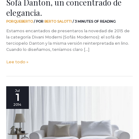
Sofá Danton, un concentrado de
elegancia.
PORQUEBERTO
/ POR
BERTO SALOTTI
/
3 MINUTES OF READING
Estamos encantados de presentaros la novedad de 2015 de
la categoría Divani Moderni (Sofás Modernos): el sofá de
terciopelo Danton y la misma versión reinterpretada en lino.
Cuando lo diseñamos, teníamos claro […]
Lee todo »
Naturalmente
Jul
1
elegante,
fresco
2014
y
suave.
Es
el
lino
Stone