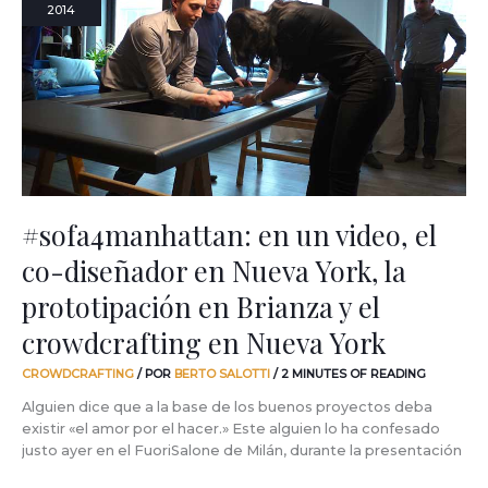
2014
video,
el
co-
diseñador
en
Nueva
York,
la
prototipación
en
#sofa4manhattan: en un video, el
Brianza
co-diseñador en Nueva York, la
y
el
prototipación en Brianza y el
crowdcrafting
en
crowdcrafting en Nueva York
Nueva
York
CROWDCRAFTING
/ POR
BERTO SALOTTI
/
2 MINUTES OF READING
Alguien dice que a la base de los buenos proyectos deba
existir «el amor por el hacer.» Este alguien lo ha confesado
justo ayer en el FuoriSalone de Milán, durante la presentación