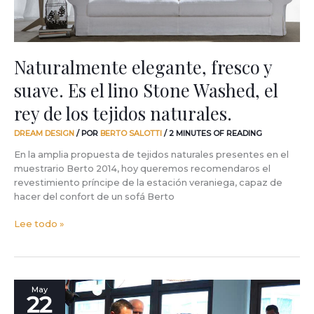
Washed,
el
rey
de
Naturalmente elegante, fresco y
los
suave. Es el lino Stone Washed, el
tejidos
naturales.
rey de los tejidos naturales.
DREAM DESIGN
/ POR
BERTO SALOTTI
/
2 MINUTES OF READING
En la amplia propuesta de tejidos naturales presentes en el
muestrario Berto 2014, hoy queremos recomendaros el
revestimiento príncipe de la estación veraniega, capaz de
hacer del confort de un sofá Berto
Lee todo »
#sofa4manhattan:
May
22
en
un