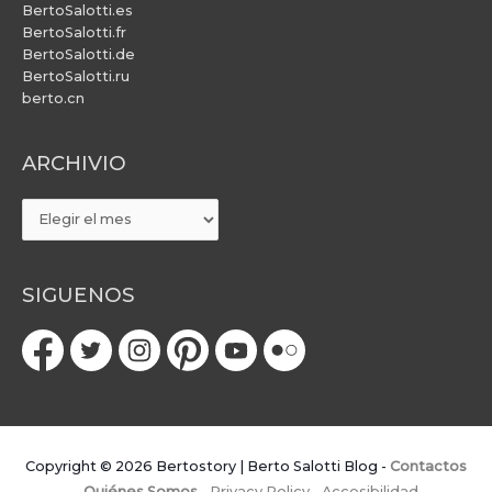
BertoSalotti.es
BertoSalotti.fr
BertoSalotti.de
BertoSalotti.ru
berto.cn
ARCHIVIO
ARCHIVIO
SIGUENOS
Copyright © 2026
Bertostory | Berto Salotti Blog
-
Contactos
-
Quiénes Somos
-
Privacy Policy
-
Accesibilidad