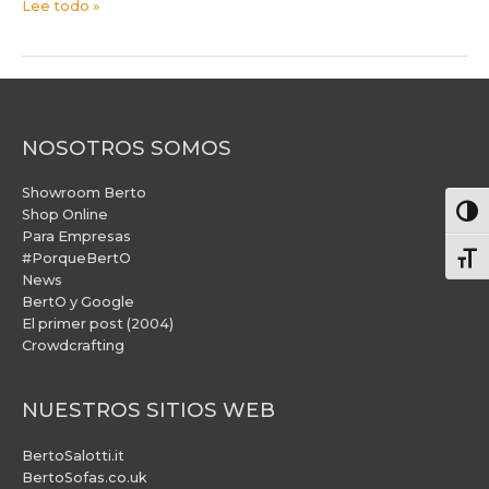
Lee todo »
NOSOTROS SOMOS
Showroom Berto
Alter
Shop Online
Para Empresas
#PorqueBertO
Alte
News
BertO y Google
El primer post (2004)
Crowdcrafting
NUESTROS SITIOS WEB
BertoSalotti.it
BertoSofas.co.uk