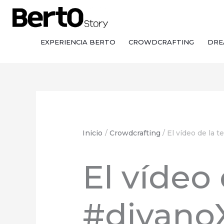
Saltar
Saltar
Ir
al
a
al
contenido
la
contenido
navegación
EXPERIENCIA BERTO
CROWDCRAFTING
DRE
Inicio
Crowdcrafting
El vídeo de la
El vídeo 
#divano