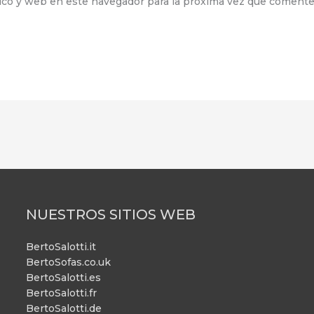
ico y web en este navegador para la próxima vez que comente
NUESTROS SITIOS WEB
BertoSalotti.it
BertoSofas.co.uk
BertoSalotti.es
BertoSalotti.fr
BertoSalotti.de