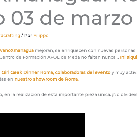
 03 de marzo 
dcrafting
/ Por
Filippo
ivanoXmanagua
mejoran, se enriquecen con nuevas personas y 
el Centro de Formación AFOL de Meda no faltan nunca…
¡ni siq
o
Girl Geek Dinner Roma, colaboradoras del evento
y muy activ
das en
nuestro showroom de Roma.
, en la realización de esta importante pieza única. ¡No olvidéi