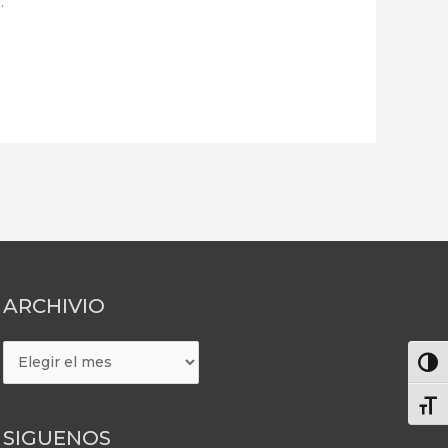
.
ARCHIVIO
ARCHIVIO
Alter
Alte
SIGUENOS