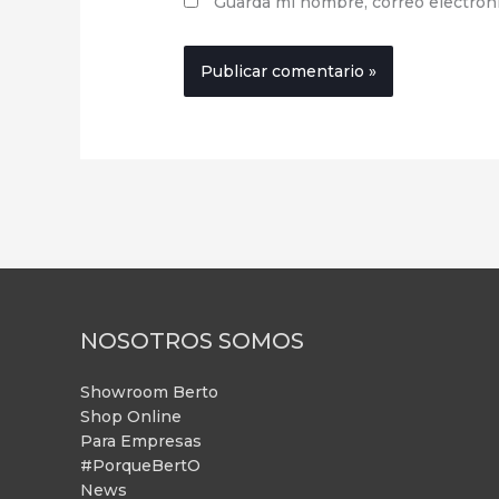
Guarda mi nombre, correo electrón
NOSOTROS SOMOS
Showroom Berto
Shop Online
Para Empresas
#PorqueBertO
News