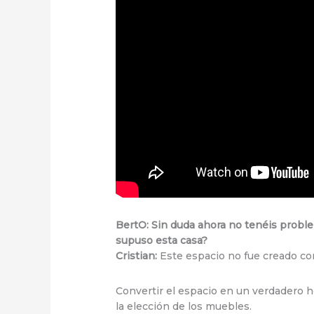
BertO: Sin duda ahora no tenéis problem
supuso esta casa?
Cristian:
Este espacio no fue creado com
Convertir el espacio en un verdadero h
la elección de los muebles.