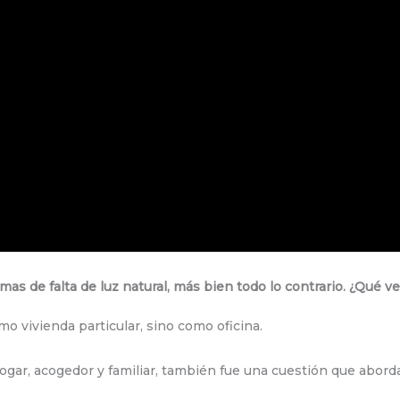
as de falta de luz natural, más bien todo lo contrario. ¿Qué v
o vivienda particular, sino como oficina.
ogar, acogedor y familiar, también fue una cuestión que abor