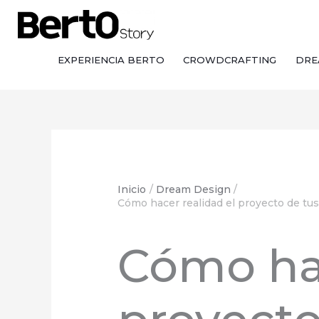
Saltar
Saltar
Ir
al
a
al
contenido
la
contenido
navegación
EXPERIENCIA BERTO
CROWDCRAFTING
DRE
Inicio
Dream Design
Cómo hacer realidad el proyecto de tus 
Cómo hac