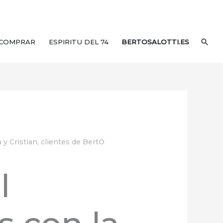
BUS
COMPRAR
ESPIRITU DEL 74
BERTOSALOTTI.ES
 y Cristian, clientes de BertO
l